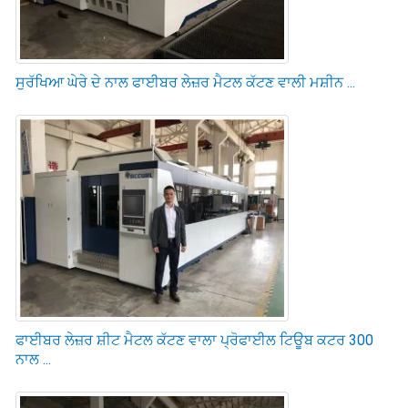
ਸੁਰੱਖਿਆ ਘੇਰੇ ਦੇ ਨਾਲ ਫਾਈਬਰ ਲੇਜ਼ਰ ਮੈਟਲ ਕੱਟਣ ਵਾਲੀ ਮਸ਼ੀਨ ...
ਫਾਈਬਰ ਲੇਜ਼ਰ ਸ਼ੀਟ ਮੈਟਲ ਕੱਟਣ ਵਾਲਾ ਪ੍ਰੋਫਾਈਲ ਟਿਊਬ ਕਟਰ 300
ਨਾਲ ...