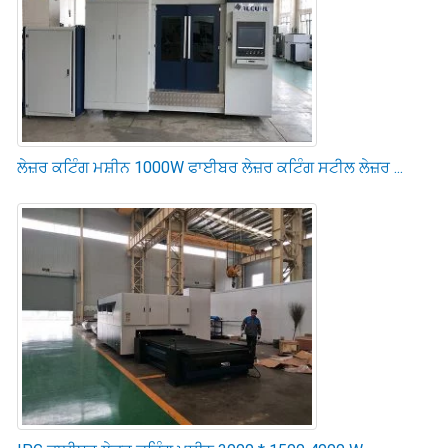
ਲੇਜ਼ਰ ਕਟਿੰਗ ਮਸ਼ੀਨ 1000W ਫਾਈਬਰ ਲੇਜ਼ਰ ਕਟਿੰਗ ਸਟੀਲ ਲੇਜ਼ਰ ...