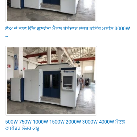
ਲੋਅ ਦੇ ਨਾਲ ਉੱਚ ਗੁਣਵੱਤਾ ਮੈਟਲ ਰੇਸ਼ੇਦਾਰ ਲੇਜ਼ਰ ਕਟਿੰਗ ਮਸ਼ੀਨ 3000W
...
500W 750W 1000W 1500W 2000W 3000W 4000W ਮੈਟਲ
ਫਾਈਬਰ ਲੇਜ਼ਰ ਕਯੂ ...