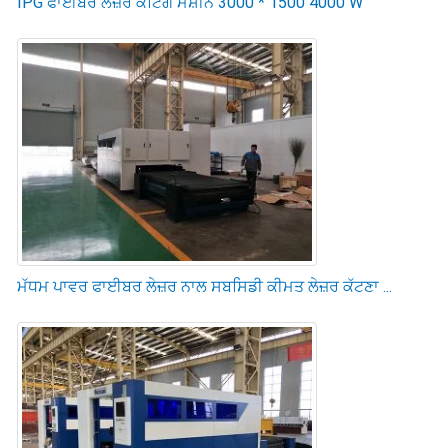
IPG ਫਾਈਬਰ ਲੇਜ਼ਰ ਕਟਿੰਗ ਮਸ਼ੀਨ 3000 * 1500 4000 W
ਮੱਧਮ ਪਾਵਰ ਫਾਈਬਰ ਲੇਜ਼ਰ ਨਾਲ ਸਬਸਿਡੀ ਕੀਮਤ ਲੇਜ਼ਰ ਕੱਟਣਾ ...