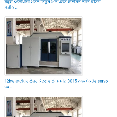
ਰੇਕੁਸ ਆਈਪੀਜੀ ਮੈਟਲ ਟਿਊਬ ਅਤੇ ਪਲੇਟ ਫਾਈਬਰ ਲੇਜ਼ਰ ਕਟਿੰਗ
ਮਸ਼ੀਨ ...
12kw ਫਾਈਬਰ ਲੇਜ਼ਰ ਕੱਟਣ ਵਾਲੀ ਮਸ਼ੀਨ 3015 ਨਾਲ ਬੇਕਹੋਫ servo
co ...