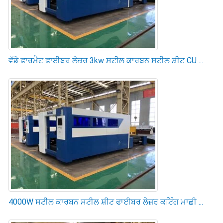
ਵੱਡੇ ਫਾਰਮੈਟ ਫਾਈਬਰ ਲੇਜ਼ਰ 3kw ਸਟੀਲ ਕਾਰਬਨ ਸਟੀਲ ਸ਼ੀਟ CU ...
4000W ਸਟੀਲ ਕਾਰਬਨ ਸਟੀਲ ਸ਼ੀਟ ਫਾਈਬਰ ਲੇਜ਼ਰ ਕਟਿੰਗ ਮਾਛੀ ...