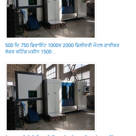
500 ਦਿ 750 ਡਿਵਾਇੰਟ 1000ਵ 2000 ਡਿਲੀਵਰੀ ਮੈਟਲ ਫਾਈਬਰ
ਲੇਜ਼ਰ ਕਟਿੰਗ ਮਸ਼ੀਨ 1500 ...