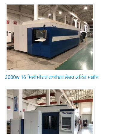
3000w 16 ਮਿਲੀਮੀਟਰ ਫਾਈਬਰ ਲੇਜ਼ਰ ਕਟਿੰਗ ਮਸ਼ੀਨ