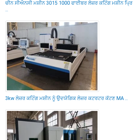
ਚੀਨ ਸੀਐਨਸੀ ਮਸ਼ੀਨ 3015 1000 ਫਾਈਬਰ ਲੇਜ਼ਰ ਕਟਿੰਗ ਮਸ਼ੀਨ ਪ੍ਰਿ
...
3kw ਲੇਜ਼ਰ ਕਟਿੰਗ ਮਸ਼ੀਨ ਨੂੰ ਉਦਯੋਗਿਕ ਲੇਜ਼ਰ ਕਟਰਟਰ ਕੱਟਣ MA ...