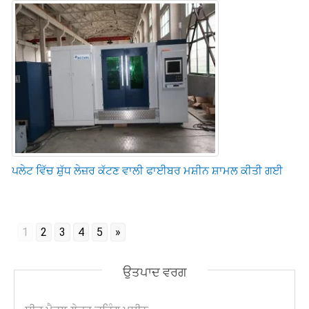
ਪਲੇਟ ਵਿੱਚ ਸ਼ੁੱਧ ਲੇਜ਼ਰ ਕੱਟਣ ਵਾਲੀ ਫਾਈਬਰ ਮਸ਼ੀਨ ਸ਼ਾਮਲ ਕੀਤੀ ਗਈ
1
2
3
4
5
»
ਉਤਪਾਦ ਵਰਗ