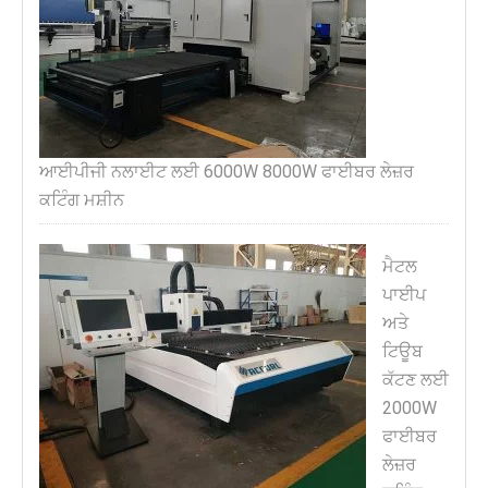
ਆਈਪੀਜੀ ਨਲਾਈਟ ਲਈ 6000W 8000W ਫਾਈਬਰ ਲੇਜ਼ਰ
ਕਟਿੰਗ ਮਸ਼ੀਨ
ਮੈਟਲ
ਪਾਈਪ
ਅਤੇ
ਟਿਊਬ
ਕੱਟਣ ਲਈ
2000W
ਫਾਈਬਰ
ਲੇਜ਼ਰ