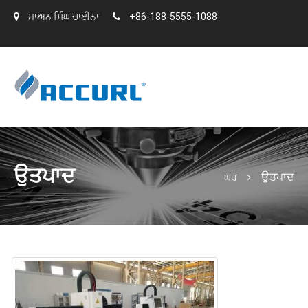
ਮਾਅਨ ਸਿੰਘ ਚਾਈਨਾ
+86-188-5555-1088
ਉਤਪਾਦ
ਉਤਪਾਦ
ਘਰ