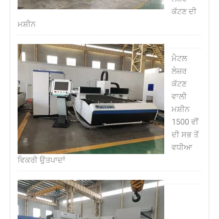
ਕੱਟਣ ਦੀ
ਮਸ਼ੀਨ
ਮੈਟਲ
ਲੇਜ਼ਰ
ਕੱਟਣ
ਵਾਲੀ
ਮਸ਼ੀਨ
1500 ਵੀਂ
ਦੀ ਸਭ ਤੋਂ
ਵਧੀਆ
ਵਿਕਰੀ ਉਤਪਾਦਾਂ