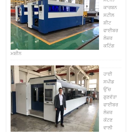
ਕਾਰਬਨ
ਸਟੀਲ
ਸ਼ੀਟ
ਫਾਈਬਰ
ਲੇਜ਼ਰ
ਕਟਿੰਗ
ਮਸ਼ੀਨ
ਹਾਈ
ਸਪੀਡ
ਉੱਚ
ਗੁਣਵੱਤਾ
ਫਾਈਬਰ
ਲੇਜ਼ਰ
ਕੱਟਣ
ਵਾਲੀ