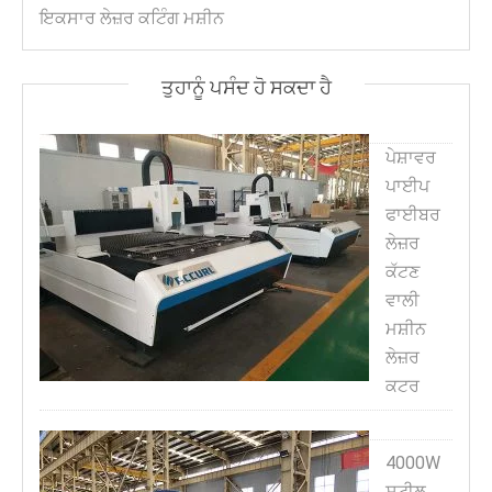
ਇਕਸਾਰ ਲੇਜ਼ਰ ਕਟਿੰਗ ਮਸ਼ੀਨ
ਤੁਹਾਨੂੰ ਪਸੰਦ ਹੋ ਸਕਦਾ ਹੈ
ਪੇਸ਼ਾਵਰ
ਪਾਈਪ
ਫਾਈਬਰ
ਲੇਜ਼ਰ
ਕੱਟਣ
ਵਾਲੀ
ਮਸ਼ੀਨ
ਲੇਜ਼ਰ
ਕਟਰ
4000W
ਸਟੀਲ