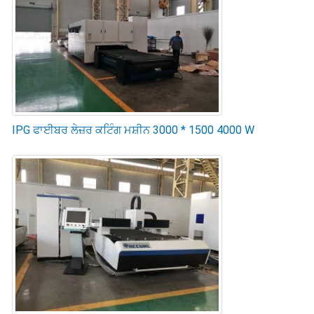
IPG ਫਾਈਬਰ ਲੇਜ਼ਰ ਕਟਿੰਗ ਮਸ਼ੀਨ 3000 * 1500 4000 W