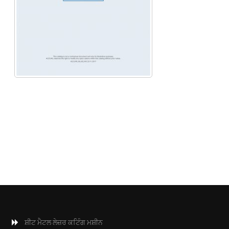
ਸ਼ੀਟ ਮੈਟਲ ਲੇਜ਼ਰ ਕਟਿੰਗ ਮਸ਼ੀਨ