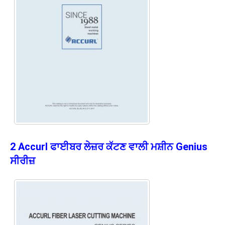
2 Accurl ਫਾਈਬਰ ਲੇਜ਼ਰ ਕੱਟਣ ਵਾਲੀ ਮਸ਼ੀਨ Genius
ਸੀਰੀਜ਼